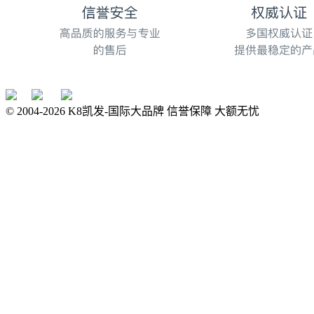
© 2004-
2026
K8凯发-国际大品牌 信誉保障 大额无忧