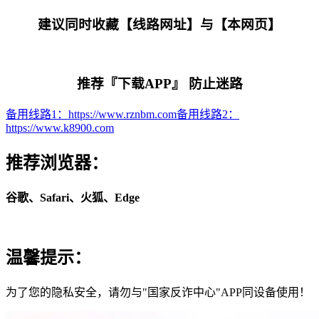
建议同时收藏【线路网址】与【本网页】
推荐『下载APP』 防止迷路
备用线路
1
：
https://www.rznbm.com
备用线路
2
：
https://www.k8900.com
推荐浏览器：
谷歌、Safari、火狐、Edge
温馨提示：
为了您的隐私安全，请勿与"国家反诈中心"APP同设备使用！