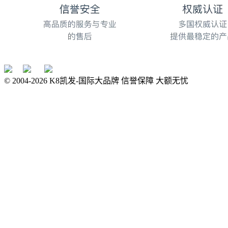
© 2004-
2026
K8凯发-国际大品牌 信誉保障 大额无忧