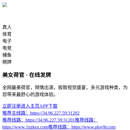
真人
体育
电子
电竞
捕鱼
棋牌
美女荷官 · 在线发牌
全网最美荷官，倾情出演，极致视觉盛宴，多元游戏种类，为
您带来最舒心的游戏体验。
立即注册
进入主页
APP下载
推荐主线路：
https://34.96.227.59:31202
推荐线路：
https://34.96.227.59:31201
推荐线路：
https://www.1nzkex.com
推荐线路：
https://www.plov9r.com