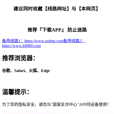
建议同时收藏【线路网址】与【本网页】
推荐『下载APP』 防止迷路
备用线路
1
：
https://www.rznbm.com
备用线路
2
：
https://www.k8900.com
推荐浏览器：
谷歌、Safari、火狐、Edge
温馨提示：
为了您的隐私安全，请勿与"国家反诈中心"APP同设备使用！