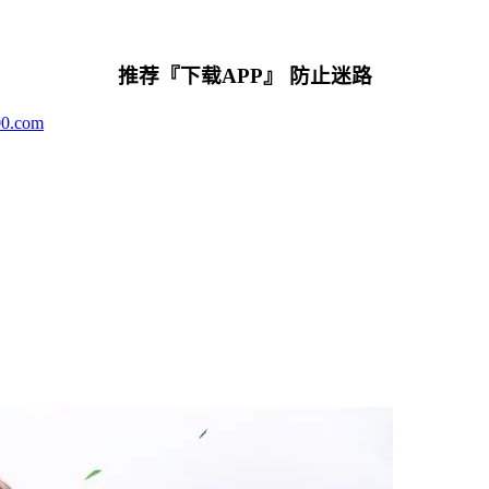
推荐『下载APP』 防止迷路
00.com