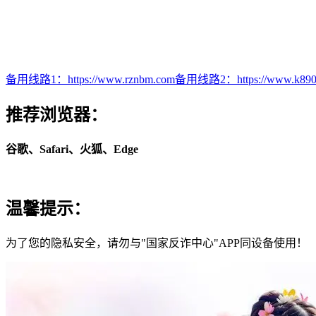
备用线路
1
：
https://www.rznbm.com
备用线路
2
：
https://www.k89
推荐浏览器：
谷歌、Safari、火狐、Edge
温馨提示：
为了您的隐私安全，请勿与"国家反诈中心"APP同设备使用！