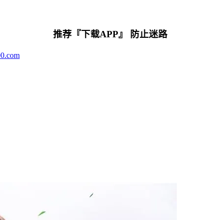
推荐『下载APP』 防止迷路
00.com